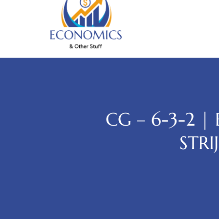
CG – 6-3-2 |
STR