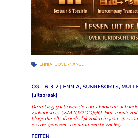
ENNIA
,
GOVERNANCE
CG – 6-3-2 | ENNIA, SUNRESORTS, MUL
(uitspraak)
Deze blog gaat over de casus Ennia en behandel
zaaknummer SXM202200990. Het vonnis zelf telt
blogs die elk afzonderlijk zullen ingaan op vo
is overigens een vonnis in eerste aanleg.
FEITEN