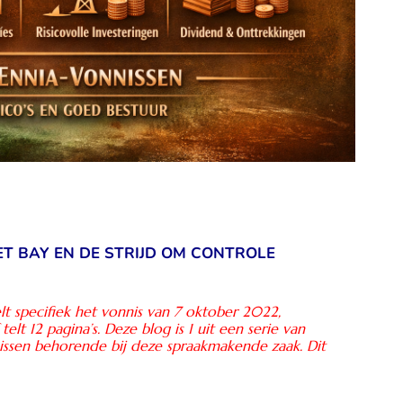
LET BAY EN DE STRIJD OM CONTROLE
t specifiek het vonnis van 7 oktober 2022,
 12 pagina’s. Deze blog is 1 uit een serie van
nnissen behorende bij deze spraakmakende zaak.
Dit