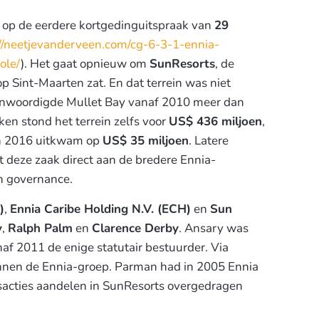
 op de eerdere kortgedinguitspraak van
29
://neetjevanderveen.com/cg-6-3-1-ennia-
ole/
). Het gaat opnieuw om
SunResorts
, de
p Sint-Maarten zat. En dat terrein was niet
genwoordigde Mullet Bay vanaf 2010 meer dan
ken stond het terrein zelfs voor
US$ 436 miljoen
,
in 2016 uitkwam op
US$ 35 miljoen
. Latere
 deze zaak direct aan de bredere Ennia-
en governance.
)
,
Ennia Caribe Holding N.V. (ECH)
en
Sun
y
,
Ralph Palm
en
Clarence Derby
. Ansary was
f 2011 de enige statutair bestuurder. Via
binnen de Ennia-groep. Parman had in 2005 Ennia
nsacties aandelen in SunResorts overgedragen