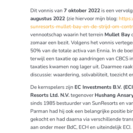
Dit vonnis van
7 oktober 2022
is een vervolg
augustus 2022
(zie hiervoor mijn blog:
https
sunresorts-mullet-bay-en-de-strijd-om-contr
vennootschap waarin het terrein
Mullet Bay
o
zomaar een bezit. Volgens het vonnis verte
50% van de totale activa van Ennia. In de boe
terwijl een taxatie op aandringen van CBCS 
taxaties kwamen nog lager uit. Daarmee raakt
discussie: waardering, solvabiliteit, toezicht 
De kernspelers zijn
EC Investments B.V. (ECI
Resorts Ltd. N.V.
tegenover
Hushang Ansar
sinds 1985 bestuurder van SunResorts en vana
Parman had hij ook een belangrijke positie 
gekocht en had daarna via verschillende tra
aan onder meer BdC, ECH en uiteindelijk ECI.